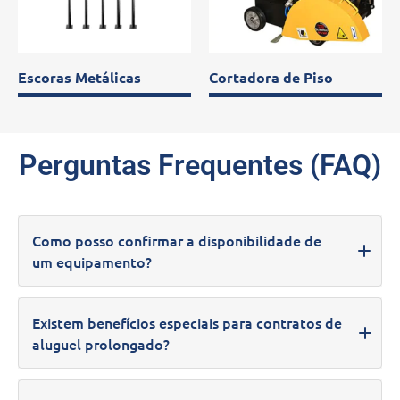
Escoras Metálicas
Cortadora de Piso
Perguntas Frequentes (FAQ)
Como posso confirmar a disponibilidade de
um equipamento?
Para verificar a disponibilidade de um equipamento,
Existem benefícios especiais para contratos de
entre em contato conosco através dos nossos canais de
aluguel prolongado?
atendimento, como telefone ou e-mail. Nossa equipe
terá prazer em fornecer informações detalhadas sobre
Sim, oferecemos descontos atrativos para aluguéis de